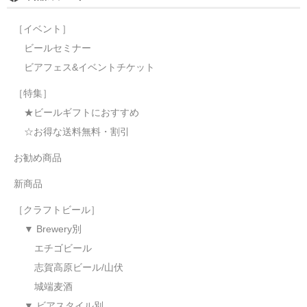
［イベント］
ビールセミナー
ビアフェス&イベントチケット
［特集］
★ビールギフトにおすすめ
☆お得な送料無料・割引
お勧め商品
新商品
［クラフトビール］
▼ Brewery別
エチゴビール
志賀高原ビール/山伏
城端麦酒
▼ ビアスタイル別