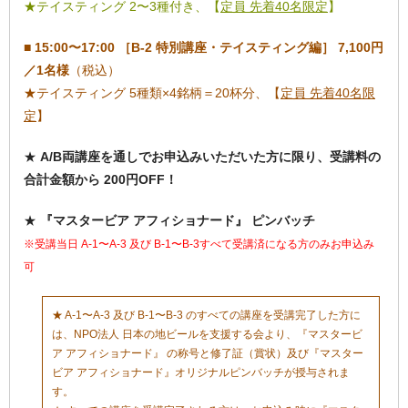
★テイスティング 2〜3種付き、【
定員 先着40名限定
】
■
15:00〜17:00 ［B-2 特別講座・テイスティング編］ 7,100円
／1名様
（税込）
★テイスティング 5種類×4銘柄＝20杯分、【
定員 先着40名限
定
】
★
A/B両講座を通しでお申込みいただいた方に限り、受講料の
合計金額から 200円OFF！
★
『マスタービア アフィショナード』 ピンバッチ
※受講当日 A-1〜A-3 及び B-1〜B-3すべて受講済になる方のみお申込み
可
★ A-1〜A-3 及び B-1〜B-3 のすべての講座を受講完了した方に
は、NPO法人 日本の地ビールを支援する会より、『マスタービ
ア アフィショナード』 の称号と修了証（賞状）及び『マスター
ビア アフィショナード』オリジナルピンバッチが授与されま
す。