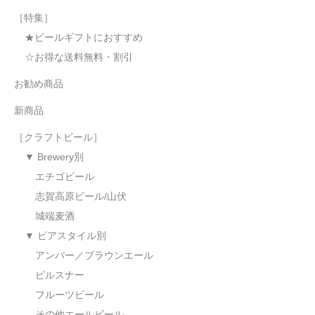
［特集］
★ビールギフトにおすすめ
☆お得な送料無料・割引
お勧め商品
新商品
［クラフトビール］
▼ Brewery別
エチゴビール
志賀高原ビール/山伏
城端麦酒
▼ ビアスタイル別
アンバー／ブラウンエール
ピルスナー
フルーツビール
その他エールビール