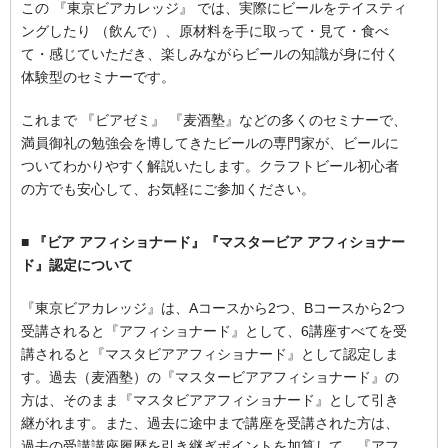
この 『東京ビアカレッジ』 では、実際にビールをテイスティ
ングしたり （飲んで）、原材料を手に取って・見て・食べ
て・感じていただき、楽しみながらビールの知識が身に付く
体験型のセミナーです。
これまで 『ビアゼミ』 『麦酒塾』などの多くのセミナーで、
満員御礼の勉強会を博してきたビールの専門家が、ビールに
ついてわかりやすく解説いたします。クラフトビール初心者
の方でも安心して、お気軽にご参加ください。
■ 『ビア アフィショナード』『マスタービア アフィショナー
ド』認定について
『東京ビアカレッジ』は、Aコースから2つ、Bコースから2つ
受講されると『アフィショナード』として、6講座すべてを受
講されると『マスタビアアフィショナード』として認定しま
す。過去（麦酒塾）の『マスタービアアフィショナード』の
方は、そのまま『マスタビアアフィショナード』として引き
継がれます。また、過去に途中まで講座を受講された方は、
過去の受講講座履歴を引き継ぎポイントを加算して、『アフ