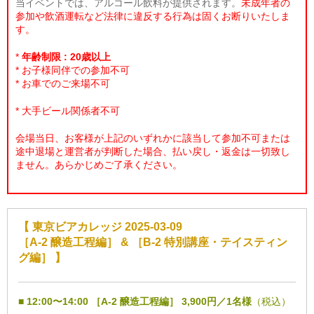
当イベントでは、アルコール飲料が提供されます。
未成年者の
参加や飲酒運転など法律に違反する行為は固くお断りいたしま
す。
*
年齢制限 : 20歳以上
* お子様同伴での参加不可
* お車でのご来場不可
* 大手ビール関係者不可
会場当日、お客様が上記のいずれかに該当して参加不可または
途中退場と運営者が判断した場合、払い戻し・返金は一切致し
ません。あらかじめご了承ください。
【 東京ビアカレッジ 2025-03-09
［A-2 醸造工程編］ & ［B-2 特別講座・テイスティン
グ編］ 】
■
12:00〜14:00 ［A-2 醸造工程編］ 3,900円／1名様
（税込）