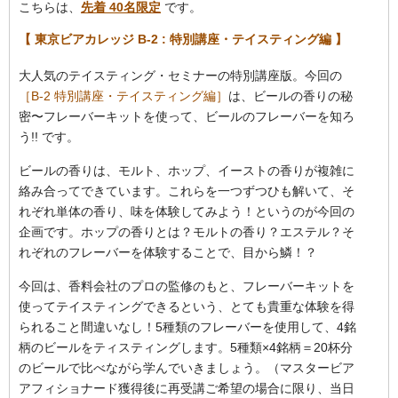
こちらは、
先着 40名限定
です。
【 東京ビアカレッジ B-2 : 特別講座・テイスティング編 】
大人気のテイスティング・セミナーの特別講座版。今回の
［B-2 特別講座・テイスティング編］
は、ビールの香りの秘
密〜フレーバーキットを使って、ビールのフレーバーを知ろ
う!! です。
ビールの香りは、モルト、ホップ、イーストの香りが複雑に
絡み合ってできています。これらを一つずつひも解いて、そ
れぞれ単体の香り、味を体験してみよう！というのが今回の
企画です。ホップの香りとは？モルトの香り？エステル？そ
れぞれのフレーバーを体験することで、目から鱗！？
今回は、香料会社のプロの監修のもと、フレーバーキットを
使ってテイスティングできるという、とても貴重な体験を得
られること間違いなし！5種類のフレーバーを使用して、4銘
柄のビールをティスティングします。5種類×4銘柄＝20杯分
のビールで比べながら学んでいきましょう。（マスタービア
アフィショナード獲得後に再受講ご希望の場合に限り、当日