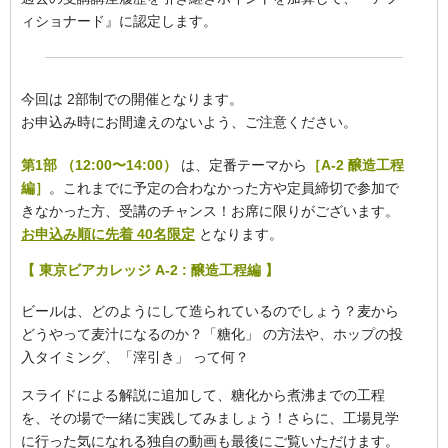
ィショナード』に認定します。
今回は 2部制での開催となります。
お申込み時にお間違えのないよう、ご注意ください。
第1部 （12:00〜14:00）
は、定番テーマから
［A-2 醸造工程
編］
。これまでに予定の合わなかった方や定員締切で参加で
きなかった方、受講のチャンス！お席に限りがございます。
お申込み順に先着 40名限定
となります。
【 東京ビアカレッジ A-2 : 醸造工程編 】
ビールは、どのようにして造られているのでしょう？麦から
どうやって麦汁になるのか？「糖化」 の方法や、ホップの投
入タイミング、「滓引き」 って何？
スライドによる解説に追加して、糖化から煮沸までの工程
を、その場で一緒に実践してみましょう！さらに、工場見学
に行った気になれる独自の動画も最後にご覧いただけます。