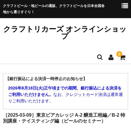
クラフトビール・地ビールの通販、クラフトビールを日本全国各
地から選りすぐり！
クラフトリカーズ オンラインショッ
プ
0
ショップTOP
【銀行振込による決済一時停止のお知らせ】
［クラフトビール］
2026年8月18日(火)正午頃までの期間、銀行振込による決済を
ご利用いただけません。
なお、クレジットカード決済は通常通
▼ メーカー別
りご利用いただけます。
▼ ビアスタイル別
［2025-03-09］東京ビアカレッジ A-2 醸造工程編／B-2 特
別講座・テイスティング編（ビールのセミナー）
［イベント］