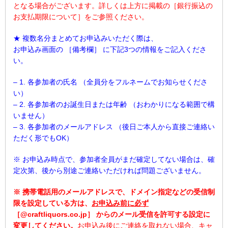
となる場合がございます。詳しくは上方に掲載の［銀行振込の
お支払期限について］をご参照ください。
★ 複数名分まとめてお申込みいただく際は、
お申込み画面の ［備考欄］ に下記3つの情報をご記入くださ
い。
– 1. 各参加者の氏名 （全員分をフルネームでお知らせくださ
い）
– 2. 各参加者のお誕生日または年齢 （おわかりになる範囲で構
いません）
– 3. 各参加者のメールアドレス （後日ご本人から直接ご連絡い
ただく形でもOK）
※ お申込み時点で、参加者全員がまだ確定してない場合は、確
定次第、後から別途ご連絡いただければ問題ございません。
※ 携帯電話用のメールアドレスで、ドメイン指定などの受信制
限を設定している方は、
お申込み前に必ず
［@craftliquors.co.jp］ からのメール受信を許可する設定に
変更してください。
お申込み後にご連絡を取れない場合、キャ